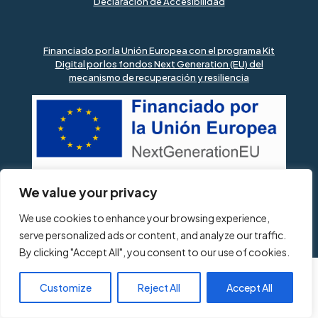
Declaración de Accesibilidad
Financiado por la Unión Europea con el programa Kit
Digital por los fondos Next Generation (EU) del
mecanismo de recuperación y resiliencia
We value your privacy
We use cookies to enhance your browsing experience,
®2022 Adecuser S.L.
serve personalized ads or content, and analyze our traffic.
By clicking "Accept All", you consent to our use of cookies.
Customize
Reject All
Accept All