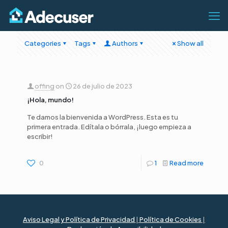
Categories
Tags
Authors
Show all
offing
on
26 de julio de 2023
¡Hola, mundo!
Te damos la bienvenida a WordPress. Esta es tu
primera entrada. Edítala o bórrala, ¡luego empieza a
escribir!
0
1
Read more
Aviso Legal y Política de Privacidad
|
Política de Cookies
|